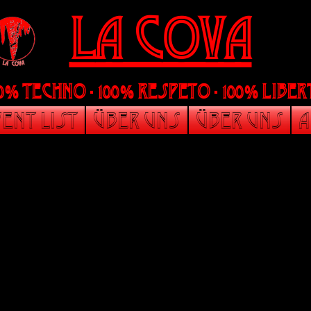
La Cova
00% Techno - 100% Respeto - 100% liber
ent List
Über uns
Über uns
A