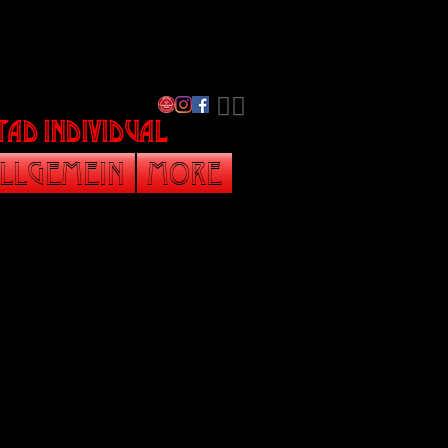
​🏳️‍🌈
tad individual
llgemein
More