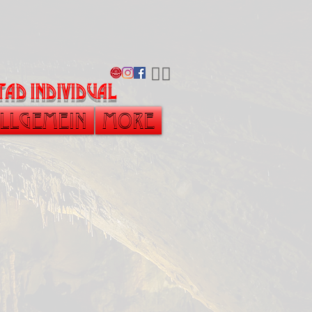
​🏳️‍🌈
tad individual
llgemein
More