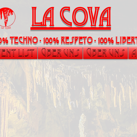
La Cova
00% Techno - 100% Respeto - 100% liber
ent List
Über uns
Über uns
A