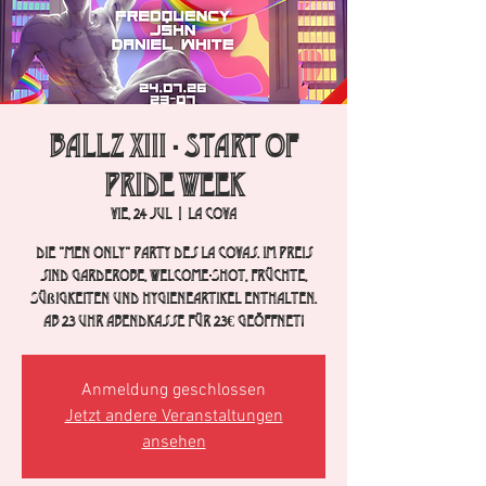
BALLZ XIII - Start of
PRIDE WEEK
vie, 24 jul
  |  
La Cova
Die "Men Only" Party des La Covas. Im Preis
sind Garderobe, Welcome-Shot, Früchte,
Süßigkeiten und Hygieneartikel enthalten.
Ab 23 Uhr Abendkasse für 23€ geöffnet!
Anmeldung geschlossen
Jetzt andere Veranstaltungen
ansehen