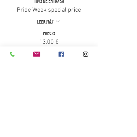
Tipo de entrada
Pride Week special price
Leer más
Precio
13,00 €
+0,33 € de comisión de servicio de entradas
Entradas agotadas
Tipo de entrada
Early-Bird Ticket
Leer más
Precio
17,00 €
+0,43 € de comisión de servicio de entradas