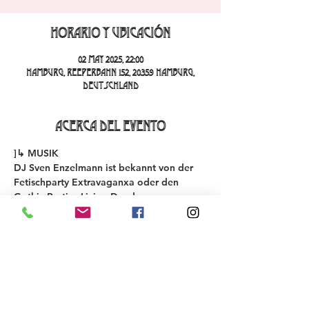
Horario y ubicación
02 may 2025, 22:00
Hamburg, Reeperbahn 152, 20359 Hamburg,
Deutschland
Acerca del evento
]↳ MUSIK
DJ Sven Enzelmann ist bekannt von der 
Fetischparty Extravaganxa oder den 
Gothic-Parties Living Dead.
Wir bieten euch Musik aus allen zeitlichen 
Dekaden und Gothic-Sounds.
↳ PERFORMANCE STAGE
Wir werden hier in den kommenden 
Wochen das Programm vorstellen. Fest 