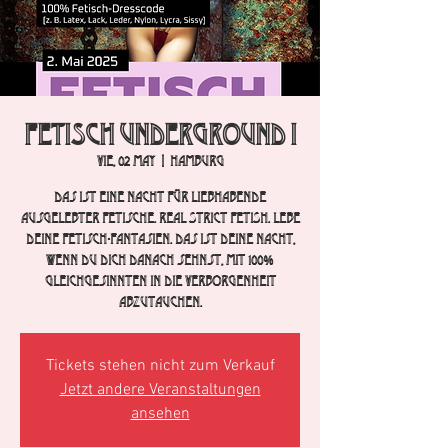
FETISCH UNDERGROUND I
vie, 02 may
  |  
Hamburg
Das ist eine Nacht für Liebhabende
ausgelebter Fetische. REAL STRICT FETISH. Lebe
deine Fetisch-Fantasien. Das ist deine Nacht,
wenn du dich danach sehnst, mit 100%
Gleichgesinnten in die Verborgenheit
abzutauchen.
Tickets stehen nicht zum Verkauf
Jetzt andere Veranstaltungen
ansehen