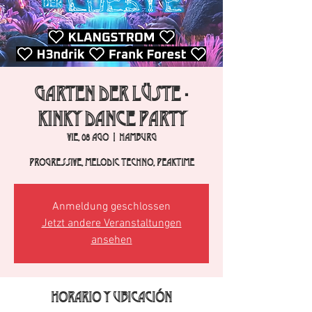
Garten der Lüste -
Kinky Dance Party
vie, 08 ago
  |  
Hamburg
Progressive, Melodic Techno, Peaktime
Anmeldung geschlossen
Jetzt andere Veranstaltungen
ansehen
Horario y ubicación