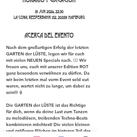
19 jun 2026, 22:30
La Cova, Reeperbahn 152, 20359 Hamburg
Acerca del evento
Nach dem großartigen Erfolg der letzten 
GARTEN der LÜSTE, legen wir für euch 
mit vielen NEUEN Specials nach. ❤️‍🔥 Wir 
freuen uns, euch mit unserer Edition ROT 
ganz besonders verwöhnen zu dürfen. Da 
wir beim letzten mal vorm Event sold out 
waren, wartet nicht zu lange, um dabei zu 
sein!!! 🏮
Die GARTEN der LÜSTE ist das Richtige 
für dich, wenn du deine Lust zum Tanzen 
zu melodiösen, treibenden Techno-Beats 
kombinieren möchtest! 
Die vielen kleinen 
und größeren Flächen im hinteren Teil des 