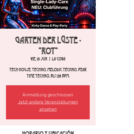
GARTEN der LÜSTE -
"ROT"
vie, 19 jun
  |  
La Cova
Tech-House. Techno. Melodic Techno. Peak
Time Techno. bis 138 bpm.
Anmeldung geschlossen
Jetzt andere Veranstaltungen
ansehen
Horario y ubicación