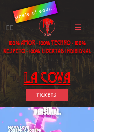
Ú
n
et
e
al
e
q
p
o
ui
​🏳️‍🌈
100% AMOR - 100% Techno - 100%
Respeto - 100% libertad individual
La Cova
Tickets