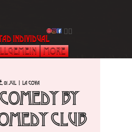
​🏳️‍🌈
tad individual
llgemein
More
é, 01 jul
  |  
La Cova
 Comedy by
omedy Club