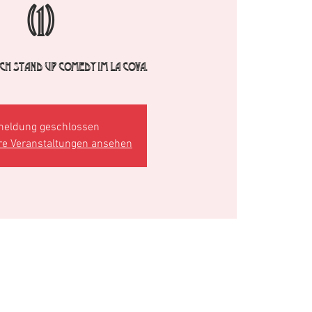
(1)
h Stand Up Comedy im La Cova.
eldung geschlossen
re Veranstaltungen ansehen