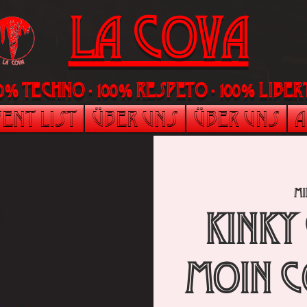
La Cova
00% Techno - 100% Respeto - 100% liber
ent List
Über uns
Über uns
A
mi
Kinky
Moin C