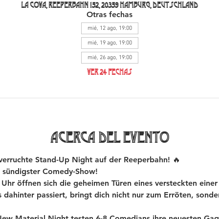
La Cova, Reeperbahn 152, 20359 Hamburg, Deutschland
Otras fechas
mié, 12 ago, 19:00
mié, 19 ago, 19:00
mié, 26 ago, 19:00
Ver 24 fechas
Acerca del evento
rruchte Stand-Up Night auf der Reeperbahn! 🔥
 sündigster Comedy-Show!
hr öffnen sich die geheimen Türen eines versteckten einer
dahinter passiert, bringt dich nicht nur zum Erröten, sond
 Material Night testen 6-8 Comedians ihre neuesten Gags 