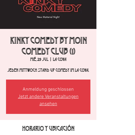
Kinky Comedy by Moin
Comedy Club (1)
mié, 29 jul
  |  
La Cova
Jeden Mittwoch Stand Up Comedy im La Cova.
Anmeldung geschlossen
Jetzt andere Veranstaltungen
ansehen
Horario y ubicación