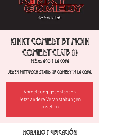
Kinky Comedy by Moin
Comedy Club (1)
mié, 05 ago
  |  
La Cova
Jeden Mittwoch Stand Up Comedy im La Cova.
Anmeldung geschlossen
Jetzt andere Veranstaltungen
ansehen
Horario y ubicación