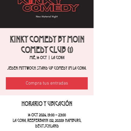
Kinky Comedy by Moin
Comedy Club (1)
mié, 14 oct
  |  
La Cova
Jeden Mittwoch Stand Up Comedy im La Cova.
Compra tus entradas
Horario y ubicación
14 oct 2026, 19:00 – 23:00
La Cova, Reeperbahn 152, 20359 Hamburg,
Deutschland