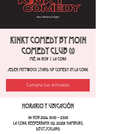
Kinky Comedy by Moin
Comedy Club (1)
mié, 04 nov
  |  
La Cova
Jeden Mittwoch Stand Up Comedy im La Cova.
Compra tus entradas
Horario y ubicación
04 nov 2026, 19:00 – 23:00
La Cova, Reeperbahn 152, 20359 Hamburg,
Deutschland