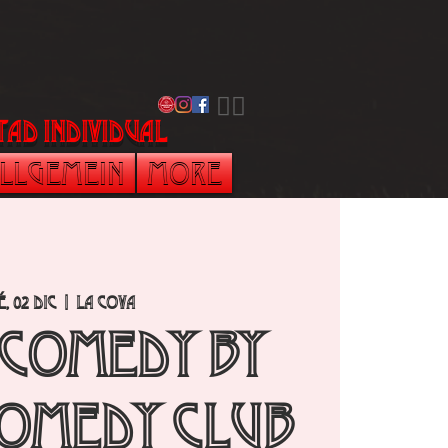
​🏳️‍🌈
tad individual
llgemein
More
é, 02 dic
  |  
La Cova
 Comedy by
omedy Club