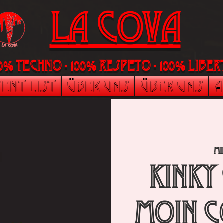
La Cova
00% Techno - 100% Respeto - 100% liber
ent List
Über uns
Über uns
A
mi
Kinky
Moin C