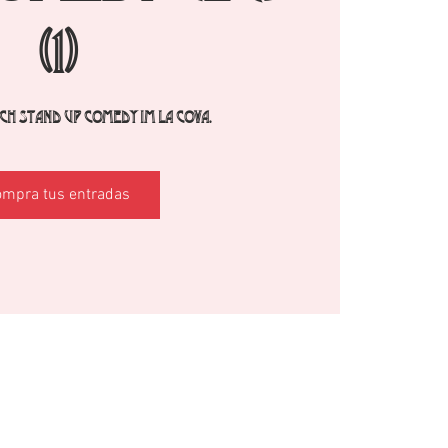
(1)
h Stand Up Comedy im La Cova.
ompra tus entradas