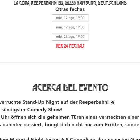
La Cova, Reeperbahn 152, 20359 Hamburg, Deutschland
Otras fechas
mié, 12 ago, 19:00
mié, 19 ago, 19:00
mié, 26 ago, 19:00
Ver 24 fechas
Acerca del evento
rruchte Stand-Up Night auf der Reeperbahn! 🔥
 sündigster Comedy-Show!
hr öffnen sich die geheimen Türen eines versteckten einer
dahinter passiert, bringt dich nicht nur zum Erröten, sond
 Material Night testen 6-8 Comedians ihre neuesten Gags 