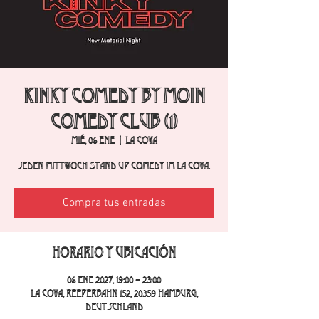
Kinky Comedy by Moin
Comedy Club (1)
mié, 06 ene
  |  
La Cova
Jeden Mittwoch Stand Up Comedy im La Cova.
Compra tus entradas
Horario y ubicación
06 ene 2027, 19:00 – 23:00
La Cova, Reeperbahn 152, 20359 Hamburg,
Deutschland