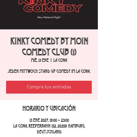
Kinky Comedy by Moin
Comedy Club (1)
mié, 13 ene
  |  
La Cova
Jeden Mittwoch Stand Up Comedy im La Cova.
Compra tus entradas
Horario y ubicación
13 ene 2027, 19:00 – 23:00
La Cova, Reeperbahn 152, 20359 Hamburg,
Deutschland