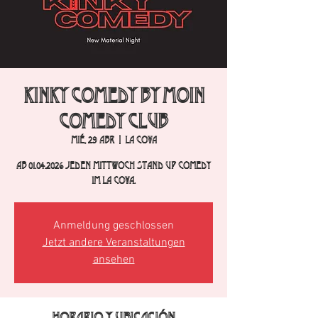
Kinky Comedy by Moin
Comedy Club
mié, 29 abr
  |  
La Cova
Ab 01.04.2026 jeden Mittwoch Stand Up Comedy
im La Cova.
Anmeldung geschlossen
Jetzt andere Veranstaltungen
ansehen
Horario y ubicación