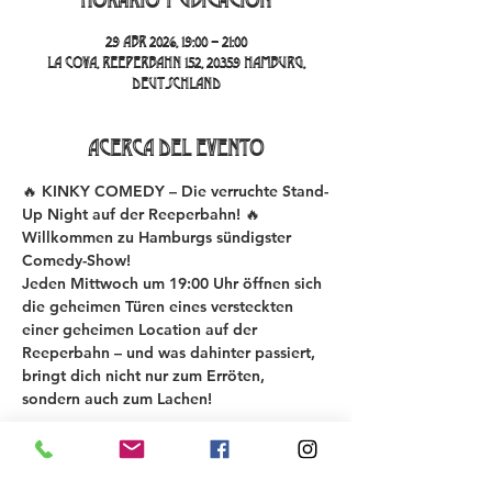
29 abr 2026, 19:00 – 21:00
La Cova, Reeperbahn 152, 20359 Hamburg,
Deutschland
Acerca del evento
🔥 KINKY COMEDY – Die verruchte Stand-
Up Night auf der Reeperbahn! 🔥
Willkommen zu Hamburgs sündigster 
Comedy-Show!
Jeden Mittwoch um 19:00 Uhr öffnen sich 
die geheimen Türen eines versteckten 
einer geheimen Location auf der 
Reeperbahn – und was dahinter passiert, 
bringt dich nicht nur zum Erröten, 
sondern auch zum Lachen!
Bei der KINKY COMEDY New Material 
Night testen 6-8 Comedians ihre neuesten 
Gags und Stories – roh, unzensiert und 