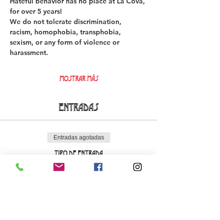
Hateful behavior has no place at La Cova, 
for over 5 years!  
We do not tolerate discrimination, 
racism, homophobia, transphobia, 
sexism, or any form of violence or 
harassment. 
Mostrar más
Entradas
Entradas agotadas
Tipo de entrada
Early Bird La Cova Loca
Leer más
Precio
18,00 €