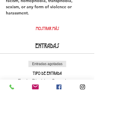
racism, homophobia, transphobia, 
sexism, or any form of violence or 
harassment. 
Mostrar más
Entradas
Entradas agotadas
Tipo de entrada
Early Bird La Cova Loca
Leer más
Precio
18,00 €
+0,45 € de comisión de servicio de entradas