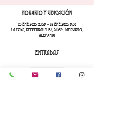
Horario y ubicación
25 ene 2025, 23:59 – 26 ene 2025, 9:00
La Cova, Reeperbahn 152, 20359 Hamburgo,
Alemania
Entradas
Venta finalizada
Tipo de entrada
La cueva loca
Leer más
Precio
20,00 €
+0,50 € de comisión de servicio de entradas