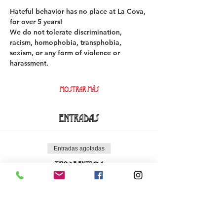
Hateful behavior has no place at La Cova, 
for over 5 years!  
We do not tolerate discrimination, 
racism, homophobia, transphobia, 
sexism, or any form of violence or 
harassment. 
Mostrar más
Entradas
Entradas agotadas
Tipo de entrada
Early Bird La Cova Loca
Leer más
Precio