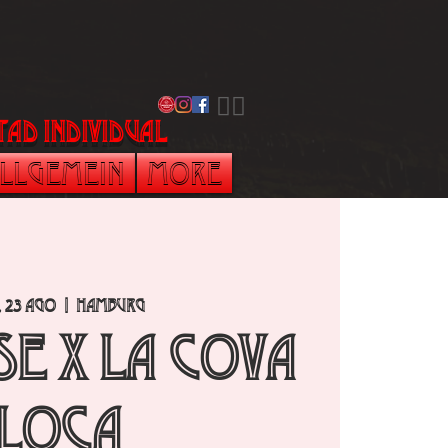
​🏳️‍🌈
tad individual
llgemein
More
, 23 ago
  |  
Hamburg
E x LA COVA
LOCA