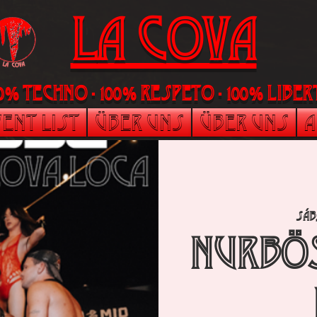
La Cova
00% Techno - 100% Respeto - 100% liber
ent List
Über uns
Über uns
A
sáb
NURBÖS