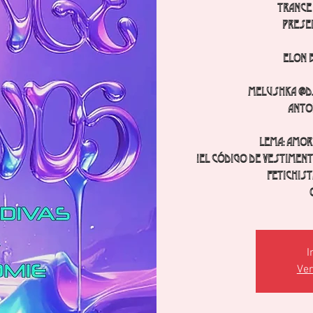
TRANCE 
Prese
Elon 
Melushka @dj
Anto
Lema: Amor
¡El código de vestiment
fetichist
I
Ver