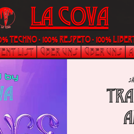
La Cova
00% Techno - 100% Respeto - 100% liber
ent List
Über uns
Über uns
A
sá
TRA
A