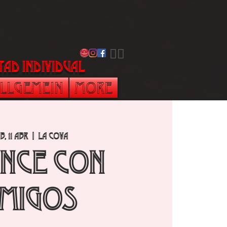
​🏳️‍🌈
tad individual
llgemein
More
b, 11 abr
  |  
La Cova
NCE con
MIGOS