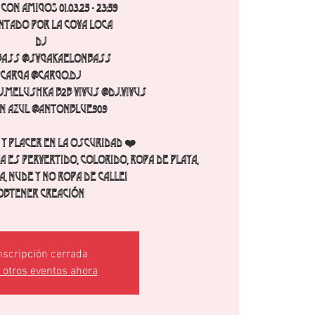
con AMIGOS 01.03.25 - 23:59
ntado por La Cova Loca
DJ
Bass @svgakaelonbass
Carga @cargo.dj
.melushka b2b Vivus @dj.vivus
n Azul @antonblue909
 y placer en la oscuridad ❤️
a es pervertido, colorido, ropa de playa,
a, nude y no ropa de calle!
Obtener creación
nscripción cerrada
 otros eventos ahora