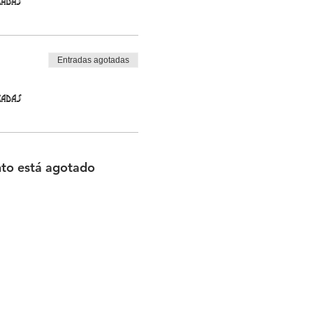
radas
Entradas agotadas
radas
nto está agotado