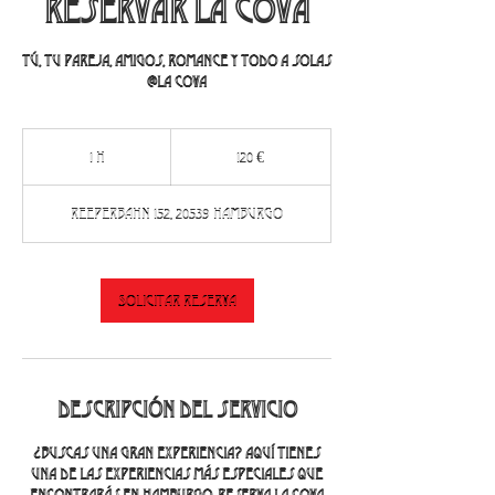
Reservar La Cova
Tú, tu pareja, amigos, romance y todo a solas
@La Cova
120
euros
1 h
1
120 €
Reeperbahn 152, 20539 Hamburgo
Solicitar reserva
Descripción del servicio
¿Buscas una gran experiencia? Aquí tienes
una de las experiencias más especiales que