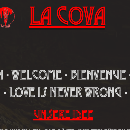
LA Cova
00% Techno - 100% Respect - 100% indi
ickets
FAQ
Residents
CSD
Sh
- Welcome - Bienvenue 
- Love is never wrong -
Unsere Idee