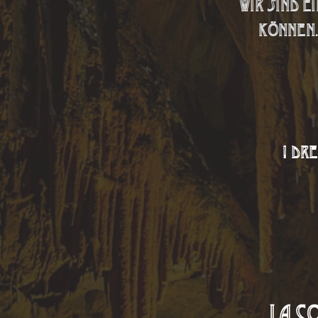
Wir sind e
können.
! Dr
La C