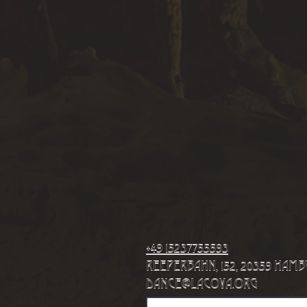
+49 15237755593
Reeperbahn, 152, 20359 Ham
dance@lacova.org