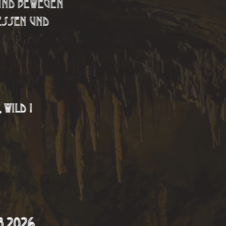
 und bewegen
ressen und
 wild !
8
.2026