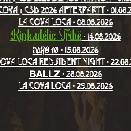
 Cova
CSD 2026 Afterparty - 01.08
.
x
La Cova Loca - 08.08
.2026
Kinkadelic Tribe
- 14.08.2026
- 15.08
.2026
DURO 10
Cova Loca
Redsident night
- 22.08
- 28.08.
2026
BALLZ
La Cova Loca - 29.08
.2026