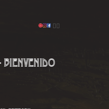
​🏳️‍🌈
vidual freedom
op
Home
More
- Bienvenido