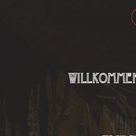
Join the Team
100% LOVE - 1
Werte & Idee
T
Willkommen 