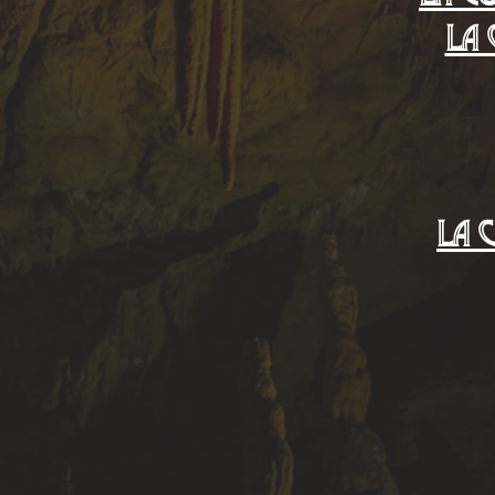
La
La 