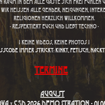
in
Raum
in dem alle Gäste sich frei fühlen
 Wir heissen alle G
ender
, Neigungen, Inte
Religionen herzlich willkommen.
- Respektiert euch und liebt Techno -
! keine Videos, Keine Photos !
esscode immer strickt: Kinky, fetisch,
nackt,
Termine
August
ova
CSD 2026 Demostration - 01.0
x