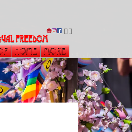
​🏳️‍🌈
vidual freedom
op
Home
More