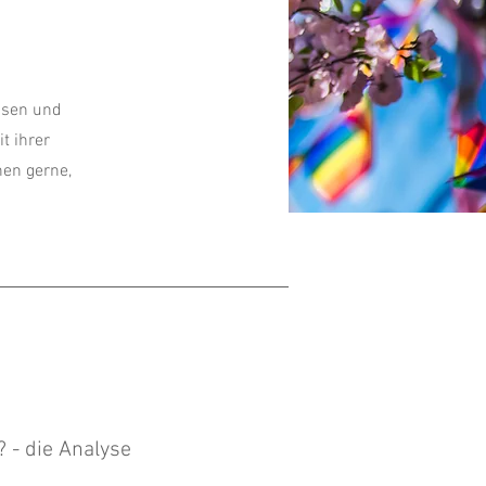
ssen und
t ihrer
nen gerne,
? - die Analyse