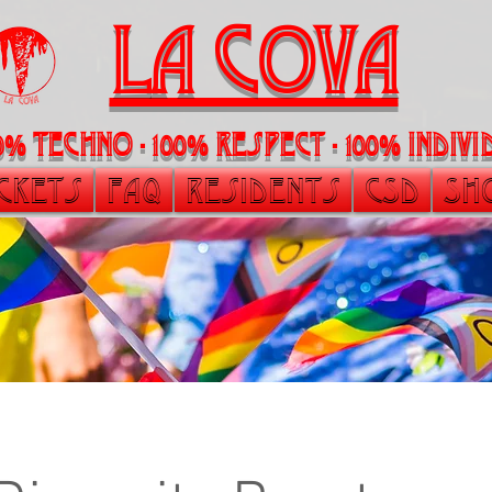
LA Cova
00% Techno - 100% Respect - 100% indi
ickets
FAQ
Residents
CSD
Sh