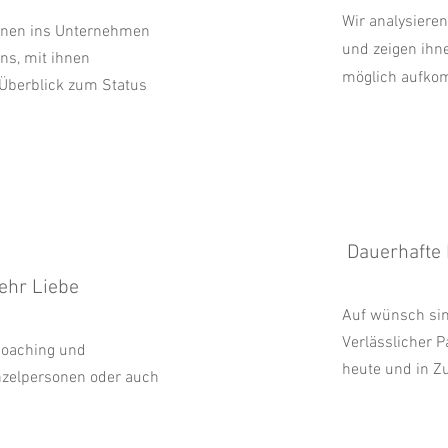
Wir analysieren
hnen ins Unternehmen
und zeigen ihn
ns, mit ihnen
möglich aufko
berblick zum Status
Dauerhafte 
ehr Liebe
Auf wünsch sin
Verlässlicher P
Coaching und
heute und in Z
nzelpersonen oder auch
.