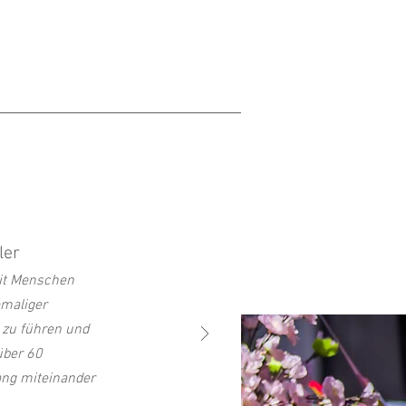
ler
mit Menschen
emaliger
 zu führen und
über 60
gang miteinander