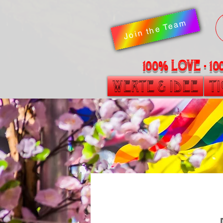
Join the Team
100% LOVE - 1
Werte & Idee
T