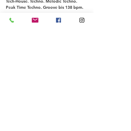
Tech-House. Techno. Melodic Techno. 
Peak Time Techno. Groove bis 138 bpm.
↳ MUSIC-ARTISTS
KLANGSTROM
Freut euch auf die Entstehung dieses 
neuen Acts. Daiver & Frank Leder haben 
euch bereits 2 Mal mit ihrem B2B 
begeistert. In dieser Konstellation bilden 
sie nun offiziell ein DJ-Duo: 
"Klangstrom". Euch erwartet eine 4-
stündige, musikalische Reise durch die 
elektronischen Klangwelten. Manchmal 
holt das Duo euch sanft mit progressivem 
Techno ab, oft springt melodischer 
Techno…
Show More