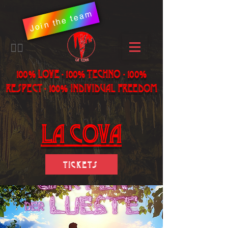
Join the team
​🏳️‍🌈
100% LOVE - 100% Techno - 100%
Respect - 100% individual freedom
LA Cova
Tickets