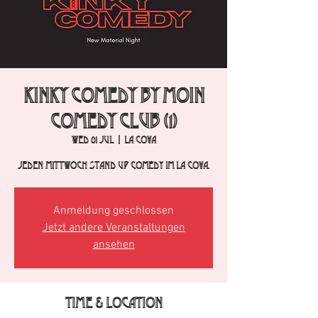
Kinky Comedy by Moin
Comedy Club (1)
Wed 01 Jul
  |  
La Cova
Jeden Mittwoch Stand Up Comedy im La Cova.
Anmeldung geschlossen
Jetzt andere Veranstaltungen
ansehen
Time & Location