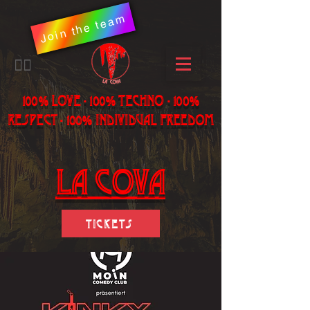
Join the team
​🏳️‍🌈
100% LOVE - 100% Techno - 100%
Respect - 100% individual freedom
LA Cova
Tickets