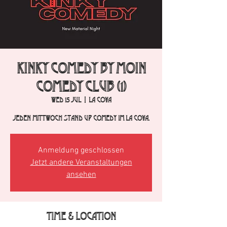
Kinky Comedy by Moin
Comedy Club (1)
Wed 15 Jul
  |  
La Cova
Jeden Mittwoch Stand Up Comedy im La Cova.
Anmeldung geschlossen
Jetzt andere Veranstaltungen
ansehen
Time & Location