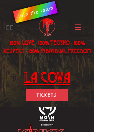
Join the team
​🏳️‍🌈
100% LOVE - 100% Techno - 100%
Respect - 100% individual freedom
LA Cova
Tickets