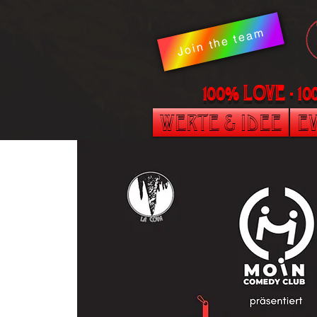
Join the team
100% LOVE - 1
Werte & Idee
Ev