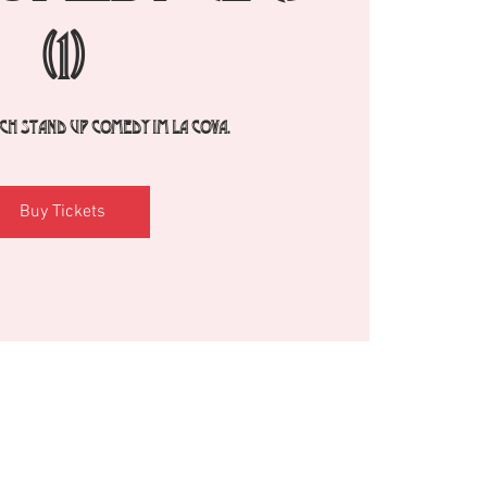
(1)
h Stand Up Comedy im La Cova.
Buy Tickets