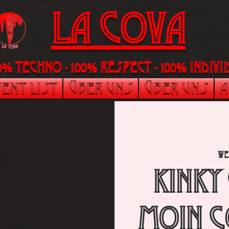
LA Cova
00% Techno - 100% Respect - 100% indi
ent List
Über uns
Über uns
A
We
Kinky
Moin C