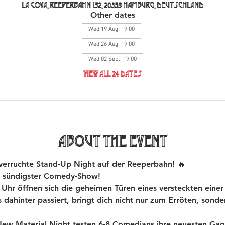
La Cova, Reeperbahn 152, 20359 Hamburg, Deutschland
Other dates
Wed 19 Aug, 19:00
Wed 26 Aug, 19:00
Wed 02 Sept, 19:00
View all 24 dates
About the event
rruchte Stand-Up Night auf der Reeperbahn! 🔥
 sündigster Comedy-Show!
hr öffnen sich die geheimen Türen eines versteckten einer
dahinter passiert, bringt dich nicht nur zum Erröten, sond
 Material Night testen 6-8 Comedians ihre neuesten Gags 