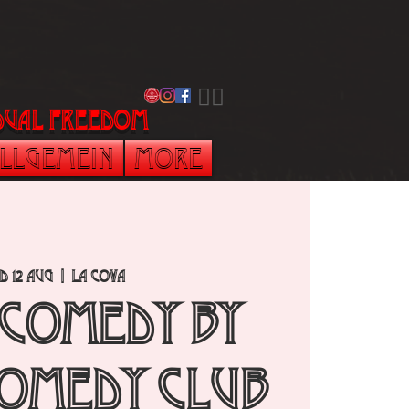
​🏳️‍🌈
vidual freedom
llgemein
More
d 12 Aug
  |  
La Cova
 Comedy by
omedy Club