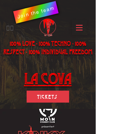
Join the team
​🏳️‍🌈
100% LOVE - 100% Techno - 100%
Respect - 100% individual freedom
LA Cova
Tickets