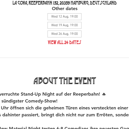
La Cova, Reeperbahn 152, 20359 Hamburg, Deutschland
Other dates
Wed 12 Aug, 19:00
Wed 19 Aug, 19:00
Wed 26 Aug, 19:00
View all 24 dates
About the event
rruchte Stand-Up Night auf der Reeperbahn! 🔥
 sündigster Comedy-Show!
hr öffnen sich die geheimen Türen eines versteckten einer
dahinter passiert, bringt dich nicht nur zum Erröten, sond
 Material Night testen 6-8 Comedians ihre neuesten Gags 