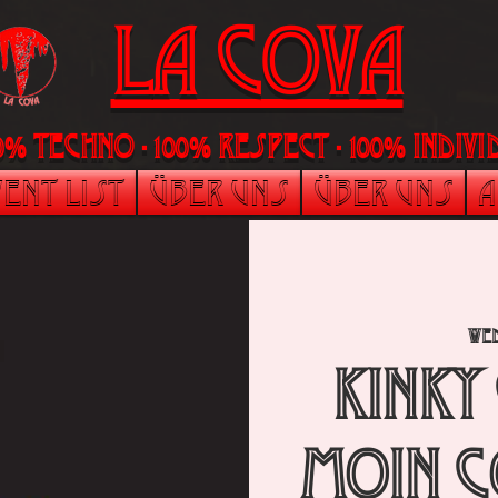
LA Cova
00% Techno - 100% Respect - 100% indi
ent List
Über uns
Über uns
A
Wed
Kinky
Moin C