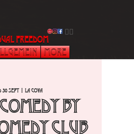
​🏳️‍🌈
vidual freedom
llgemein
More
 30 Sept
  |  
La Cova
 Comedy by
omedy Club