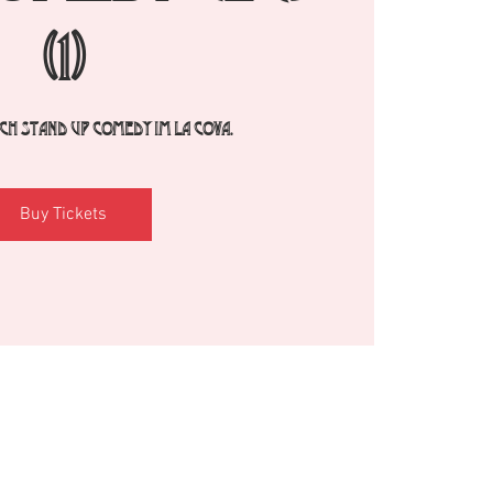
(1)
h Stand Up Comedy im La Cova.
Buy Tickets