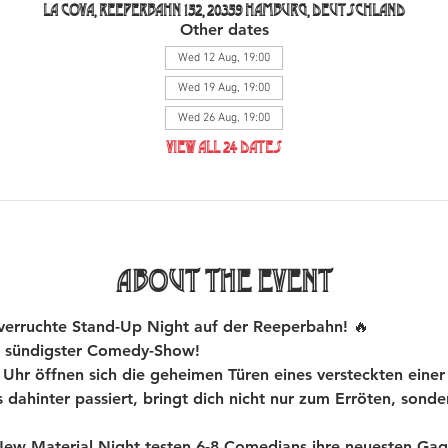
La Cova, Reeperbahn 152, 20359 Hamburg, Deutschland
Other dates
Wed 12 Aug, 19:00
Wed 19 Aug, 19:00
Wed 26 Aug, 19:00
View all 24 dates
About the event
rruchte Stand-Up Night auf der Reeperbahn! 🔥
 sündigster Comedy-Show!
hr öffnen sich die geheimen Türen eines versteckten einer
dahinter passiert, bringt dich nicht nur zum Erröten, sond
 Material Night testen 6-8 Comedians ihre neuesten Gags 