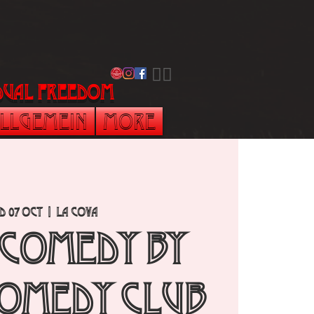
​🏳️‍🌈
vidual freedom
llgemein
More
d 07 Oct
  |  
La Cova
 Comedy by
omedy Club