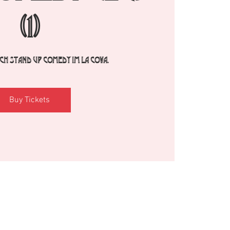
(1)
h Stand Up Comedy im La Cova.
Buy Tickets