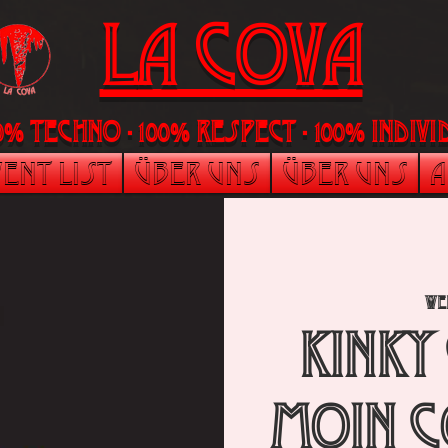
LA Cova
00% Techno - 100% Respect - 100% indi
ent List
Über uns
Über uns
A
We
Kinky
Moin C