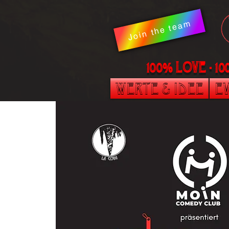
Join the team
100% LOVE - 1
Werte & Idee
Ev