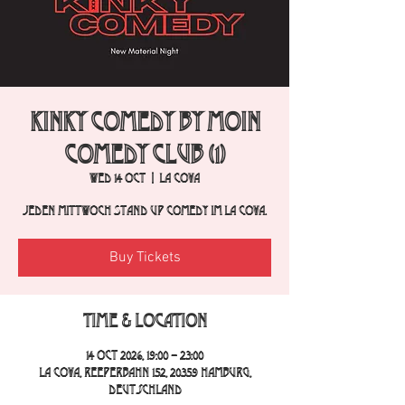
Kinky Comedy by Moin
Comedy Club (1)
Wed 14 Oct
  |  
La Cova
Jeden Mittwoch Stand Up Comedy im La Cova.
Buy Tickets
Time & Location
14 Oct 2026, 19:00 – 23:00
La Cova, Reeperbahn 152, 20359 Hamburg,
Deutschland