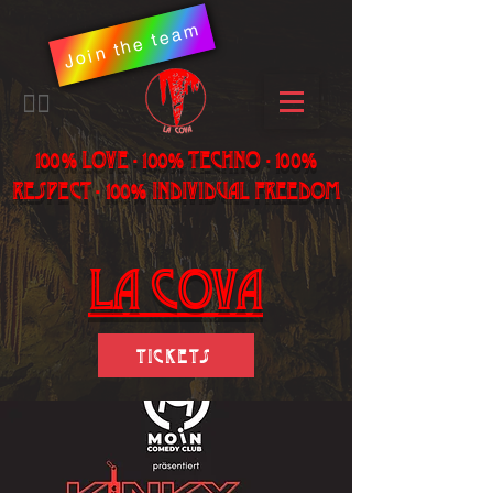
Join the team
​🏳️‍🌈
100% LOVE - 100% Techno - 100%
Respect - 100% individual freedom
LA Cova
Tickets