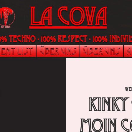
LA Cova
00% Techno - 100% Respect - 100% indi
ent List
Über uns
Über uns
A
We
Kinky
Moin C