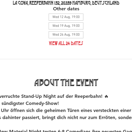
La Cova, Reeperbahn 152, 20359 Hamburg, Deutschland
Other dates
Wed 12 Aug, 19:00
Wed 19 Aug, 19:00
Wed 26 Aug, 19:00
View all 24 dates
About the event
rruchte Stand-Up Night auf der Reeperbahn! 🔥
 sündigster Comedy-Show!
hr öffnen sich die geheimen Türen eines versteckten einer
dahinter passiert, bringt dich nicht nur zum Erröten, sond
 Material Night testen 6-8 Comedians ihre neuesten Gags 