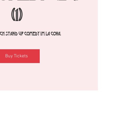
(1)
h Stand Up Comedy im La Cova.
Buy Tickets