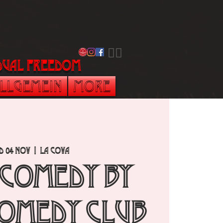
​🏳️‍🌈
vidual freedom
llgemein
More
d 04 Nov
  |  
La Cova
 Comedy by
omedy Club