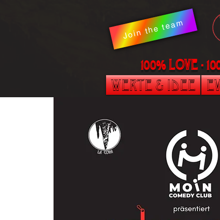
Join the team
100% LOVE - 1
Werte & Idee
Ev