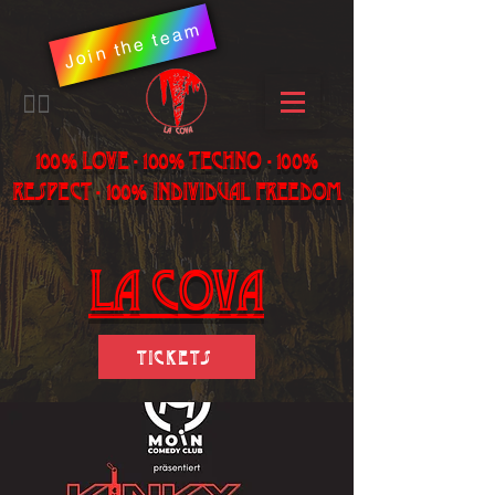
Join the team
​🏳️‍🌈
100% LOVE - 100% Techno - 100%
Respect - 100% individual freedom
LA Cova
Tickets