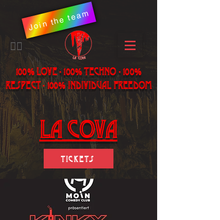
Join the team
​🏳️‍🌈
100% LOVE - 100% Techno - 100%
Respect - 100% individual freedom
LA Cova
Tickets