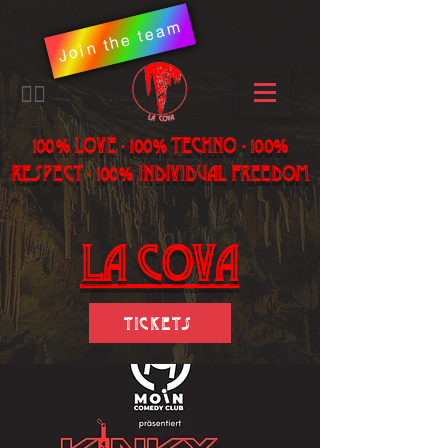
Join the team
​🏳️‍🌈
100% LOVE - 100% Techno - 100%
Respect - 100% individual freedom
LA Cova
Tickets