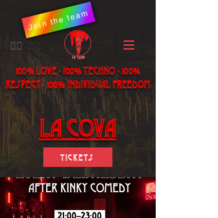
Join the team
​🏳️‍🌈
100% LOVE - 100% Techno - 100%
Respect - 100% individual freedom
LA Cova
Tickets