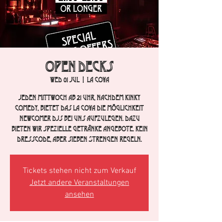
Open Decks
Wed 01 Jul
  |  
La Cova
Jeden Mittwoch ab 21 Uhr, nachdem Kinky
Comedy, bietet das La Cova die Möglichkeit
Newcomer DJs bei uns aufzulegen. Dazu
bieten wir spezielle Getränke Angebote. Kein
Dresscode, aber sieben Strengen regeln.
Tickets stehen nicht zum Verkauf
Jetzt andere Veranstaltungen
ansehen