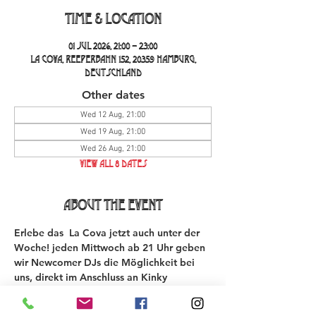
Time & Location
01 Jul 2026, 21:00 – 23:00
La Cova, Reeperbahn 152, 20359 Hamburg,
Deutschland
Other dates
Wed 12 Aug, 21:00
Wed 19 Aug, 21:00
Wed 26 Aug, 21:00
View all 8 dates
About the event
Erlebe das  La Cova jetzt auch unter der 
Woche! jeden Mittwoch ab 21 Uhr geben 
wir Newcomer DJs die Möglichkeit bei 
uns, direkt im Anschluss an Kinky 
Comedy, bei uns aufzulegen. Dazu bieten 
wir spezielle Getränke Angebote. Es ist 