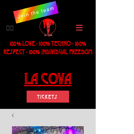
Join the team
​🏳️‍🌈
100% LOVE - 100% Techno - 100%
Respect - 100% individual freedom
LA Cova
Tickets