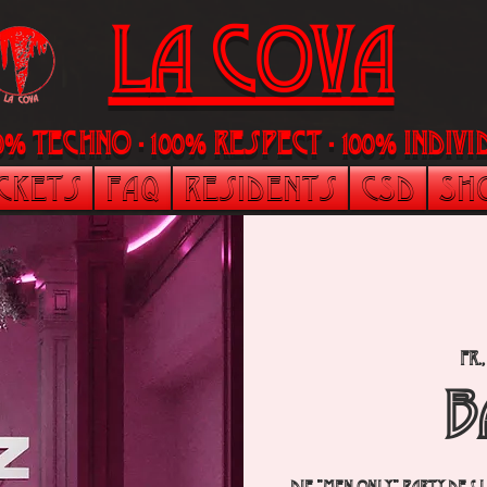
LA Cova
00% Techno - 100% Respect - 100% indi
ickets
FAQ
Residents
CSD
Sh
Fr.
B