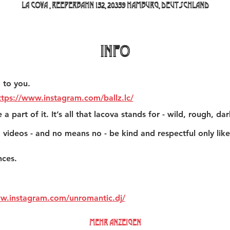
La Cova , Reeperbahn 152, 20359 Hamburg, Deutschland
INFO
 to you.
ttps://www.instagram.com/ballz.lc/
a part of it. It’s all that lacova stands for - wild, rough, da
 videos - and no means no - be kind and respectful only like
nces. 
ww.instagram.com/unromantic.dj/
Mehr anzeigen