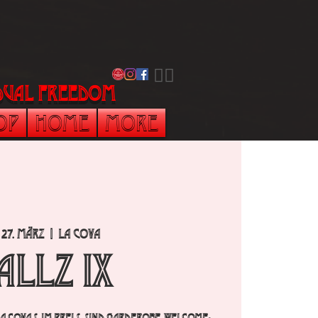
​🏳️‍🌈
vidual freedom
op
Home
More
, 27. März
  |  
La Cova
ALLZ IX