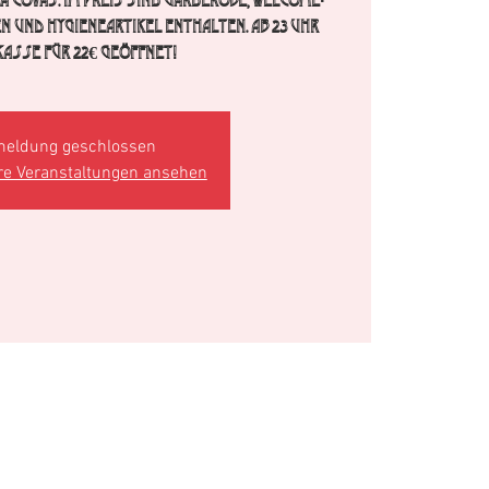
La Covas. Im Preis sind Garderobe, Welcome-
en und Hygieneartikel enthalten. Ab 23 Uhr
asse für 22€ geöffnet!
eldung geschlossen
re Veranstaltungen ansehen