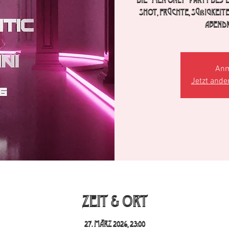
Die "Men Only" Party des 
Shot, Früchte, Süßigkeit
Abendk
Anm
Jetzt ande
Zeit & Ort
27. März 2026, 23:00