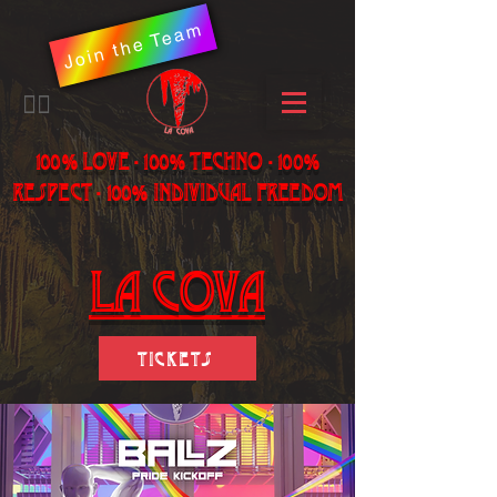
Join the Team
​🏳️‍🌈
100% LOVE - 100% Techno - 100%
Respect - 100% individual freedom
LA Cova
Tickets