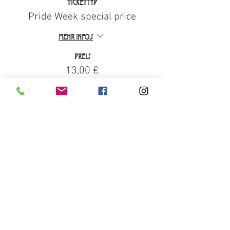
Tickettyp
Pride Week special price
Mehr Infos
Preis
13,00 €
+0,33 € Ticket-Servicegebühr
Ausverkauft
Tickettyp
Early-Bird Ticket
Mehr Infos
Preis
17,00 €
+0,43 € Ticket-Servicegebühr