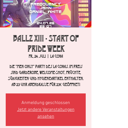
BALLZ XIII - Start of
PRIDE WEEK
Fr., 24. Juli
  |  
La Cova
Die "Men Only" Party des La Covas. Im Preis
sind Garderobe, Welcome-Shot, Früchte,
Süßigkeiten und Hygieneartikel enthalten.
Ab 23 Uhr Abendkasse für 23€ geöffnet!
Anmeldung geschlossen
Jetzt andere Veranstaltungen
ansehen