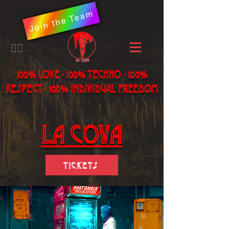
Join the Team
​🏳️‍🌈
100% LOVE - 100% Techno - 100%
Respect - 100% individual freedom
LA Cova
Tickets