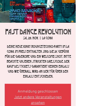
Fast Dance Revolution
Sa., 29. Nov.
  |  
La Cova
Deine neue Kinky BounceTechno-Party im La
Cova. Im Preis enthalten sind die 2€ Gebühr
für die Gaderobe und ein Welcome-Shot. Bitte
beachte unseren strickten Dresscode. Der
Kauf des Tickets garantiert keinen Einlass
und wie überall, wird an der Tür über den
Einlass entschieden.
Anmeldung geschlossen
Jetzt andere Veranstaltungen
ansehen