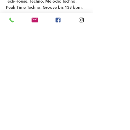
Tech-House. Techno. Melodic Techno. 
Peak Time Techno. Groove bis 138 bpm.
↳ MUSIC-ARTISTS
KLANGSTROM
Freut euch auf die Entstehung dieses 
neuen Acts. Daiver & Frank Leder haben 
euch bereits 2 Mal mit ihrem B2B 
begeistert. In dieser Konstellation bilden 
sie nun offiziell ein DJ-Duo: 
"Klangstrom". Euch erwartet eine 4-
stündige, musikalische Reise durch die 
elektronischen Klangwelten. Manchmal 
holt das Duo euch sanft mit progressivem 
Techno ab, oft springt melodischer 
Techno…
Mehr anzeigen