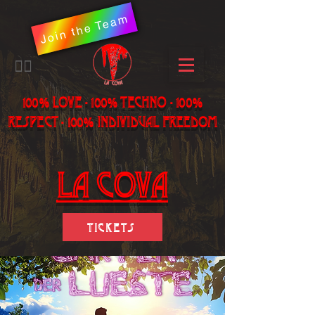
Join the Team
​🏳️‍🌈
100% LOVE - 100% Techno - 100%
Respect - 100% individual freedom
LA Cova
Tickets