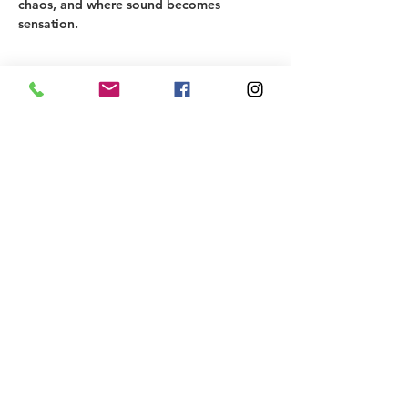
chaos, and where sound becomes 
sensation.
Mehr anzeigen
Tickets
Verkauf beendet
Tickettyp
Get Personal Ticket
Mehr Infos
Preis
20,00 €
+0,50 € Ticket-Servicegebühr