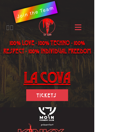
Join the Team
​🏳️‍🌈
100% LOVE - 100% Techno - 100%
Respect - 100% individual freedom
LA Cova
Tickets