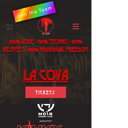
Join the Team
​🏳️‍🌈
100% LOVE - 100% Techno - 100%
Respect - 100% individual freedom
LA Cova
Tickets