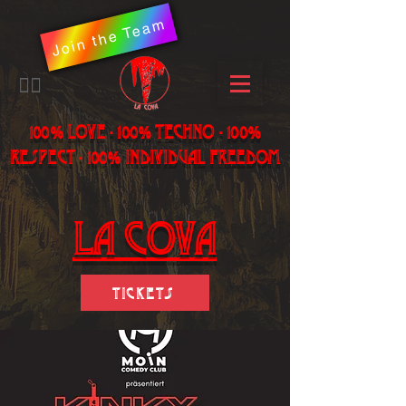
Join the Team
​🏳️‍🌈
100% LOVE - 100% Techno - 100%
Respect - 100% individual freedom
LA Cova
Tickets