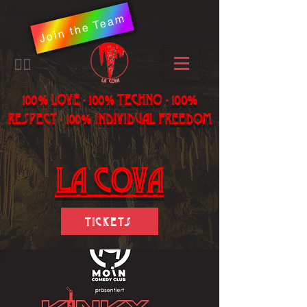
Join the Team
​🏳️‍🌈
100% LOVE - 100% Techno - 100%
Respect - 100% individual freedom
LA Cova
Tickets