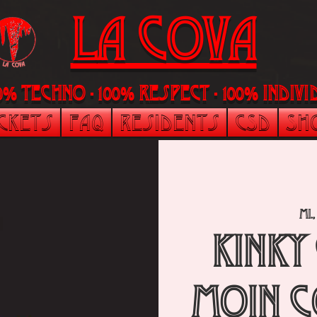
LA Cova
00% Techno - 100% Respect - 100% indi
ickets
FAQ
Residents
CSD
Sh
Mi.,
Kinky
Moin C