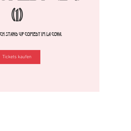
(1)
h Stand Up Comedy im La Cova.
Tickets kaufen