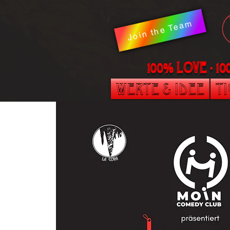
Join the Team
100% LOVE - 1
Werte & Idee
T