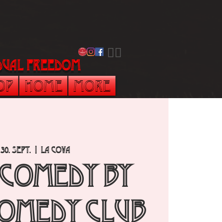
​🏳️‍🌈
vidual freedom
op
Home
More
 30. Sept.
  |  
La Cova
 Comedy by
omedy Club