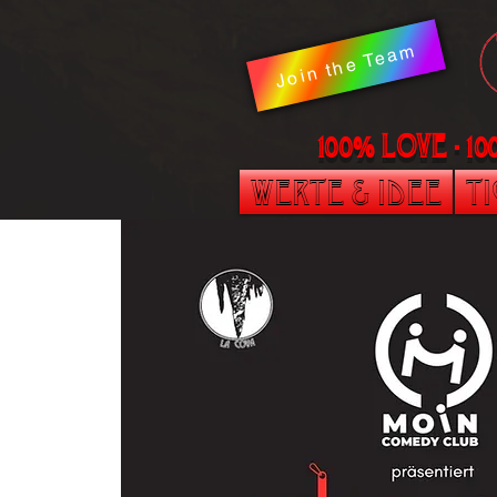
Join the Team
100% LOVE - 1
Werte & Idee
T