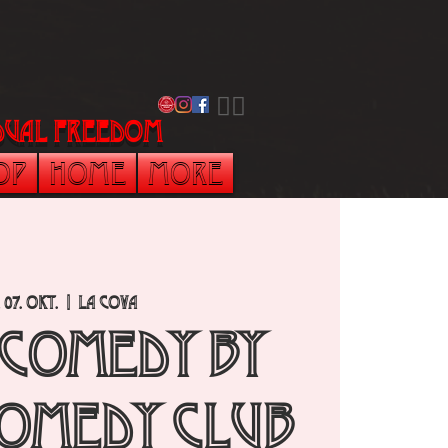
​🏳️‍🌈
vidual freedom
op
Home
More
, 07. Okt.
  |  
La Cova
 Comedy by
omedy Club