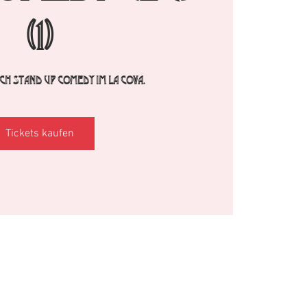
(1)
h Stand Up Comedy im La Cova.
Tickets kaufen