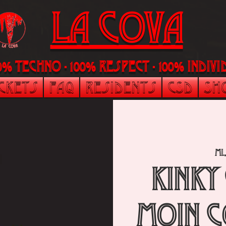
LA Cova
00% Techno - 100% Respect - 100% indi
ickets
FAQ
Residents
CSD
Sh
Mi.
Kinky
Moin C